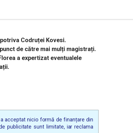
mpotriva Codruței Kovesi.
unct de către mai mulți magistrați.
lorea a expertizat eventualele
ții.
u a acceptat nicio formă de finanțare din
e publicitate sunt limitate, iar reclama