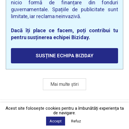
nicio formă de finanțare din fonduri
guvernamentale. Spațiile de publicitate sunt
limitate, iar reclama neinvazivă.
Dacă îți place ce facem, poți contribui tu
pentru susținerea echipei Biziday.
SUSȚINE ECHIPA BIZIDAY
Mai multe știri
Politica de confidențialitate
·
Contact
Acest site foloseşte cookies pentru a îmbunătăți experiența ta
2026 © Biziday
de navigare.
Accept
Refuz