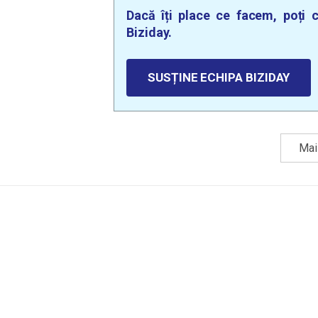
Dacă îți place ce facem, poți c
Biziday.
SUSȚINE ECHIPA BIZIDAY
Mai 