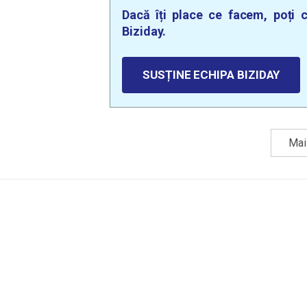
Dacă îți place ce facem, poți c
Biziday.
SUSȚINE ECHIPA BIZIDAY
Mai 