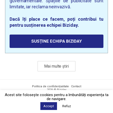
guvernamentale. Spațiile de publicitate sunt
limitate, iar reclama neinvazivă.
Dacă îți place ce facem, poți contribui tu
pentru susținerea echipei Biziday.
SUSȚINE ECHIPA BIZIDAY
Mai multe știri
Politica de confidențialitate
·
Contact
2026 © Biziday
Acest site foloseşte cookies pentru a îmbunătăți experiența ta
de navigare.
Accept
Refuz