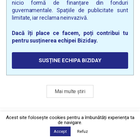
nicio formă de finanțare din fonduri
guvernamentale. Spațiile de publicitate sunt
limitate, iar reclama neinvazivă.
Dacă îți place ce facem, poți contribui tu
pentru susținerea echipei Biziday.
SUSȚINE ECHIPA BIZIDAY
Mai multe știri
Politica de confidențialitate
·
Contact
Acest site foloseşte cookies pentru a îmbunătăți experiența ta
2026 © Biziday
de navigare.
Accept
Refuz