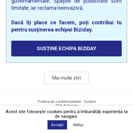
guvernamentale. Spațiile de publicitate sunt
limitate, iar reclama neinvazivă.
Dacă îți place ce facem, poți contribui tu
pentru susținerea echipei Biziday.
SUSȚINE ECHIPA BIZIDAY
Mai multe știri
Politica de confidențialitate
·
Contact
2026 © Biziday
Acest site foloseşte cookies pentru a îmbunătăți experiența ta
de navigare.
Accept
Refuz