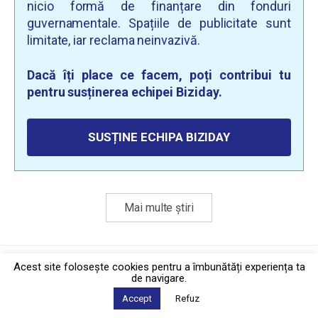
nicio formă de finanțare din fonduri
guvernamentale. Spațiile de publicitate sunt
limitate, iar reclama neinvazivă.
Dacă îți place ce facem, poți contribui tu
pentru susținerea echipei Biziday.
SUSȚINE ECHIPA BIZIDAY
Mai multe știri
Politica de confidențialitate
·
Contact
Acest site foloseşte cookies pentru a îmbunătăți experiența ta
2026 © Biziday
de navigare.
Accept
Refuz