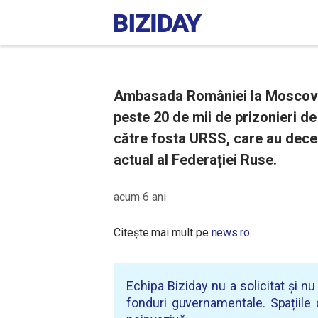
Ambasada României la Moscova a
peste 20 de mii de prizonieri de
către fosta URSS, care au deceda
actual al Federației Ruse.
acum 6 ani
Citește mai mult pe
news.ro
Echipa Biziday nu a solicitat și n
fonduri guvernamentale. Spațiile d