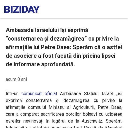
Ambasada Israelului își exprimă
“consternarea și dezamăgirea” cu privire la
afirmațiile lui Petre Daea: Sperăm că o astfel
de asociere a fost facută din pricina lipsei
de informare aprofundată.
acum 8 ani
Într-un
comunicat oficial
Ambasada Statului Israel ,,își
exprimă consternarea și dezamăgirea cu privire la
afirmațiile domnului Ministru al Agriculturii, Petre Daea,
care a comparat sacrificarea porcilor bolnavi cu uciderea
evreilor nevinovați în lagărul de la Auschwitz. Sperăm,
totuși, că o astfel de asociere a fost făcută de Ministrul