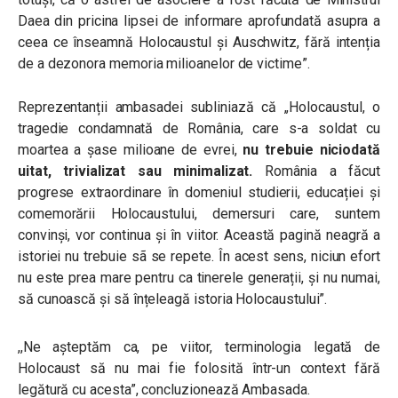
Daea din pricina lipsei de informare aprofundată asupra a
ceea ce înseamnă Holocaustul și Auschwitz, fără intenția
de a dezonora memoria milioanelor de victime”.
Reprezentanții ambasadei subliniază că ,,Holocaustul, o
tragedie condamnată de România, care s-a soldat cu
moartea a șase milioane de evrei,
nu trebuie niciodată
uitat, trivializat sau minimalizat.
România a făcut
progrese extraordinare în domeniul studierii, educației și
comemorării Holocaustului, demersuri care, suntem
convinși, vor continua și în viitor. Această pagină neagră a
istoriei nu trebuie sã se repete. În acest sens, niciun efort
nu este prea mare pentru ca tinerele generații, și nu numai,
să cunoască și să înțeleagă istoria Holocaustului”.
,,Ne așteptăm ca, pe viitor, terminologia legată de
Holocaust să nu mai fie folosită într-un context fără
legătură cu acesta”, concluzionează Ambasada.