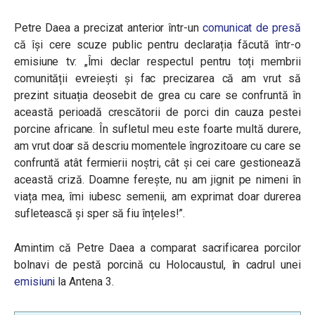
Petre Daea a precizat anterior într-un
comunicat de presă
că își cere scuze public pentru declarația făcută într-o
emisiune tv:
„Îmi declar respectul pentru toți membrii
comunității evreiești și fac precizarea că am vrut să
prezint situația deosebit de grea cu care se confruntă în
această perioadă crescătorii de porci din cauza pestei
porcine africane. În sufletul meu este foarte multă durere,
am vrut doar să descriu momentele îngrozitoare cu care se
confruntă atât fermierii noștri, cât și cei care gestionează
această criză. Doamne ferește, nu am jignit pe nimeni în
viața mea, îmi iubesc semenii, am exprimat doar durerea
sufletească și sper să fiu înțeles!”.
Amintim că
Petre Daea a comparat sacrificarea porcilor
bolnavi de pestă porcină cu Holocaustul, în cadrul unei
emisiuni
la Antena 3.