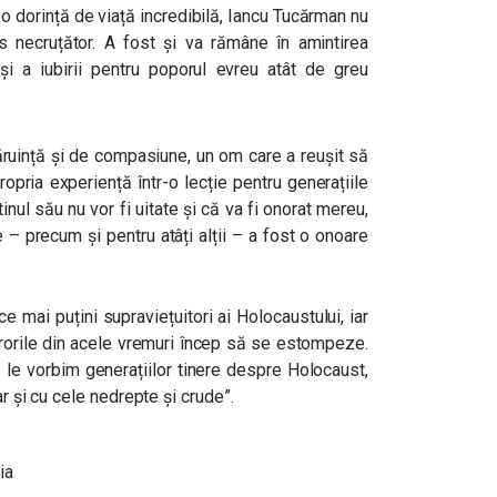
 o dorință de viață incredibilă, Iancu Tucărman nu
us necruțător. A fost și va rămâne în amintirea
și a iubirii pentru poporul evreu atât de greu
uință și de compasiune, un om care a reușit să
opria experiență într-o lecție pentru generațiile
nul său nu vor fi uitate și că va fi onorat mereu,
– precum și pentru atâți alții – a fost o onoare
e mai puțini supraviețuitori ai Holocaustului, iar
 ororile din acele vremuri încep să se estompeze.
le vorbim generațiilor tinere despre Holocaust,
ar și cu cele nedrepte și crude”.
ia