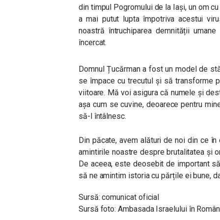
din timpul Pogromului de la Iași, un om cu
a mai putut lupta împotriva acestui vir
noastră întruchiparea demnității umane 
încercat.
Domnul Țucărman a fost un model de stăr
se împace cu trecutul și să transforme pr
viitoare. Mă voi asigura că numele și desti
așa cum se cuvine, deoarece pentru mine 
să-l întâlnesc.
Din păcate, avem alături de noi din ce în c
amintirile noastre despre brutalitatea și
De aceea, este deosebit de important să 
să ne amintim istoria cu părțile ei bune, d
Sursă: comunicat oficial
Sursă foto: Ambasada Israelului în Român