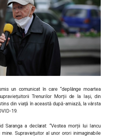
smis un comunicat în care “deplânge moartea
raviețuitorii Trenurilor Morții de la Iași, din
stins din viață în această după-amiază, la vârsta
COVID-19.
d Saranga a declarat: “Vestea morții lui Iancu
mine. Supraviețuitor al unor orori inimaginabile