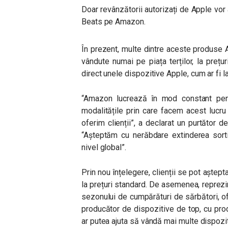
Doar revânzătorii autorizați de Apple vo
Beats pe Amazon.
În prezent, multe dintre aceste produse 
vândute numai pe piața terților, la prețu
direct unele dispozitive Apple, cum ar fi 
“Amazon lucrează în mod constant pentr
modalitățile prin care facem acest lucru
oferim clienții”, a declarat un purtător 
“Așteptăm cu nerăbdare extinderea sort
nivel global”.
Prin nou înțelegere, clienții se pot aștep
la prețuri standard. De asemenea, reprezi
sezonului de cumpărături de sărbători, o
producător de dispozitive de top, cu pr
ar putea ajuta să vândă mai multe dispozit