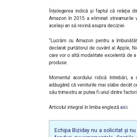
Înțelegerea indică și faptul că relația 
Amazon în 2015 a eliminat streamurile v
același an să revină asupra deciziei.
“Lucrăm cu Amazon pentru a îmbunătăți e
declarat purtătorul de cuvânt al Apple, N
care vor o altă modalitate excelentă de 
produse.
Momentul acordului ridică întrebări, a
adăugând că veniturile mai slabe decât c
său trimestru ar putea fi unul dintre factori
Articolul integral în limba engleză
aici
.
Echipa Biziday nu a solicitat și n