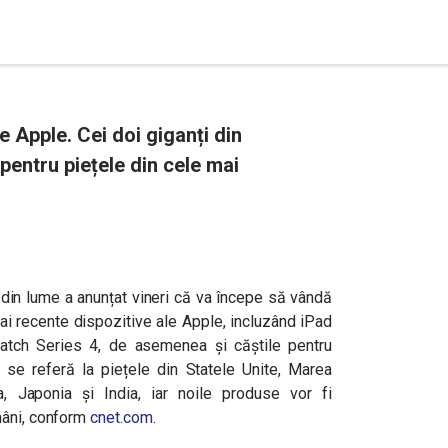
 Apple. Cei doi giganți din
entru piețele din cele mai
n lume a anunțat vineri că va începe să vândă
ai recente dispozitive ale Apple, incluzând iPad
tch Series 4, de asemenea și căștile pentru
se referă la piețele din Statele Unite, Marea
nia, Japonia și India, iar noile produse vor fi
mâni, conform
cnet.com
.