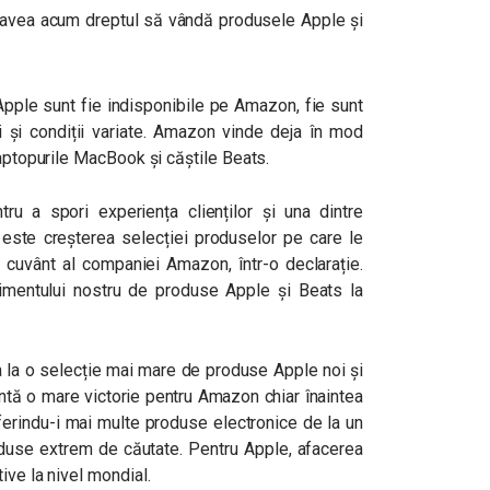
r avea acum dreptul să vândă produsele Apple și
Apple sunt fie indisponibile pe Amazon, fie sunt
ri și condiții variate. Amazon vinde deja în mod
laptopurile MacBook și căștile Beats.
u a spori experiența clienților și una dintre
 este creșterea selecției produselor pe care le
de cuvânt al companiei Amazon, într-o declarație.
imentului nostru de produse Apple și Beats la
ta la o selecție mai mare de produse Apple noi și
ntă o mare victorie pentru Amazon chiar înaintea
ferindu-i mai multe produse electronice de la un
oduse extrem de căutate. Pentru Apple, afacerea
ive la nivel mondial.