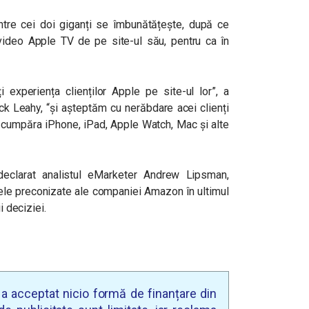
dintre cei doi giganți se îmbunătățește, după ce
ideo Apple TV de pe site-ul său, pentru ca în
xperiența clienților Apple pe site-ul lor”, a
ick Leahy, “și așteptăm cu nerăbdare acei clienți
a cumpăra iPhone, iPad, Apple Watch, Mac și alte
 declarat analistul eMarketer Andrew Lipsman,
ele preconizate ale companiei Amazon în ultimul
i deciziei.
u a acceptat nicio formă de finanțare din