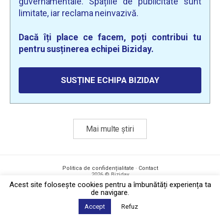
guvernamentale. Spațiile de publicitate sunt
limitate, iar reclama neinvazivă.
Dacă îți place ce facem, poți contribui tu
pentru susținerea echipei Biziday.
SUSȚINE ECHIPA BIZIDAY
Mai multe știri
Politica de confidențialitate
·
Contact
2026 © Biziday
Acest site foloseşte cookies pentru a îmbunătăți experiența ta
de navigare.
Accept
Refuz