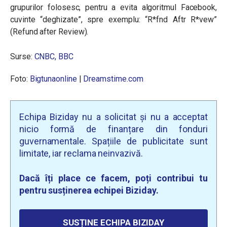
grupurilor folosesc, pentru a evita algoritmul Facebook,
cuvinte “deghizate”, spre exemplu: “R*fnd Aftr R*vew”
(Refund after Review).
Surse:
CNBC,
BBC
Foto:
Bigtunaonline
|
Dreamstime.com
Echipa Biziday nu a solicitat și nu a acceptat
nicio formă de finanțare din fonduri
guvernamentale. Spațiile de publicitate sunt
limitate, iar reclama neinvazivă.
Dacă îți place ce facem, poți contribui tu
pentru susținerea echipei Biziday.
SUSȚINE ECHIPA BIZIDAY