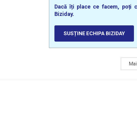
Dacă îți place ce facem, poți c
Biziday.
SUSȚINE ECHIPA BIZIDAY
Mai 