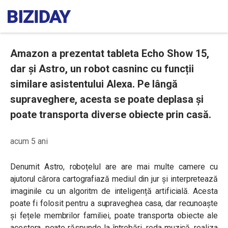
Amazon a prezentat tableta Echo Show 15,
dar și Astro, un robot casninc cu funcții
similare asistentului Alexa. Pe lângă
supraveghere, acesta se poate deplasa și
poate transporta diverse obiecte prin casă.
acum 5 ani
Denumit Astro, roboțelul are are mai multe camere cu
ajutorul cărora cartografiază mediul din jur și interpretează
imaginile cu un algoritm de inteligență artificială. Acesta
poate fi folosit pentru a supraveghea casa, dar recunoaşte
și fețele membrilor familiei, poate transporta obiecte ale
acestora, poate răspunde la întrebări, reda muzică, realiza