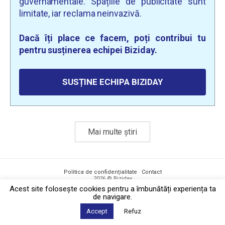
guvernamentale. Spațiile de publicitate sunt
limitate, iar reclama neinvazivă.
Dacă îți place ce facem, poți contribui tu
pentru susținerea echipei Biziday.
SUSȚINE ECHIPA BIZIDAY
Mai multe știri
Politica de confidențialitate
·
Contact
2026 © Biziday
Acest site foloseşte cookies pentru a îmbunătăți experiența ta
de navigare.
Accept
Refuz