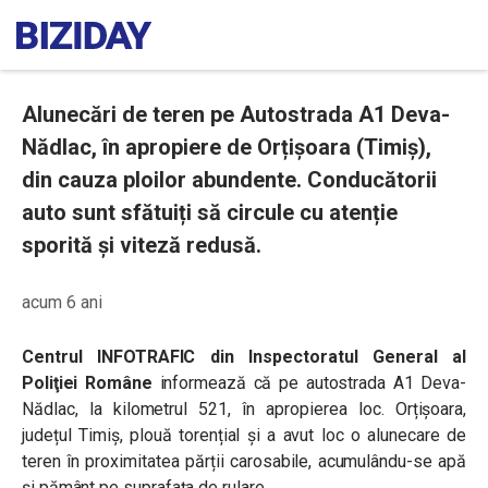
Alunecări de teren pe Autostrada A1 Deva-
Nădlac, în apropiere de Orțișoara (Timiș),
din cauza ploilor abundente. Conducătorii
auto sunt sfătuiți să circule cu atenție
sporită și viteză redusă.
acum 6 ani
Centrul INFOTRAFIC din Inspectoratul General al
Poliţiei Române
informează că pe autostrada A1 Deva-
Nădlac, la kilometrul 521, în apropierea loc. Orțișoara,
județul Timiș, plouă torențial și a avut loc o alunecare de
teren în proximitatea părții carosabile, acumulându-se apă
și pământ pe suprafața de rulare.