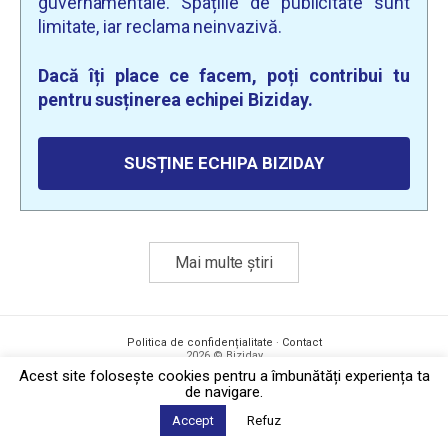
guvernamentale. Spațiile de publicitate sunt
limitate, iar reclama neinvazivă.
Dacă îți place ce facem, poți contribui tu
pentru susținerea echipei Biziday.
SUSȚINE ECHIPA BIZIDAY
Mai multe știri
Politica de confidențialitate
·
Contact
2026 © Biziday
Acest site foloseşte cookies pentru a îmbunătăți experiența ta
de navigare.
Accept
Refuz