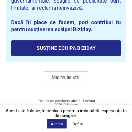
guvernamentale. Spațiile de publicitate sunt
limitate, iar reclama neinvazivă.
Dacă îți place ce facem, poți contribui tu
pentru susținerea echipei Biziday.
SUSȚINE ECHIPA BIZIDAY
Mai multe știri
Politica de confidențialitate
·
Contact
2026 © Biziday
Acest site foloseşte cookies pentru a îmbunătăți experiența ta
de navigare.
Accept
Refuz