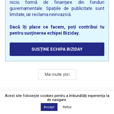
nicio formă de finanțare din fonduri
guvernamentale. Spațiile de publicitate sunt
limitate, iar reclama neinvazivă.
Dacă îți place ce facem, poți contribui tu
pentru susținerea echipei Biziday.
SUSȚINE ECHIPA BIZIDAY
Mai multe știri
Politica de confidențialitate
·
Contact
Acest site foloseşte cookies pentru a îmbunătăți experiența ta
2026 © Biziday
de navigare.
Accept
Refuz