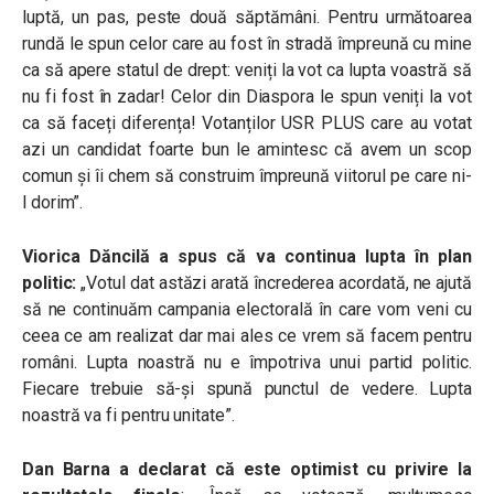
luptă, un pas, peste două săptămâni. Pentru următoarea
rundă le spun celor care au fost în stradă împreună cu mine
ca să apere statul de drept: veniți la vot ca lupta voastră să
nu fi fost în zadar! Celor din Diaspora le spun veniți la vot
ca să faceți diferența! Votanților USR PLUS care au votat
azi un candidat foarte bun le amintesc că avem un scop
comun și îi chem să construim împreună viitorul pe care ni-
l dorim”.
Viorica Dăncilă a spus că va continua lupta în plan
politic:
„Votul dat astăzi arată încrederea acordată, ne ajută
să ne continuăm campania electorală în care vom veni cu
ceea ce am realizat dar mai ales ce vrem să facem pentru
români. Lupta noastră nu e împotriva unui partid politic.
Fiecare trebuie să-și spună punctul de vedere. Lupta
noastră va fi pentru unitate”.
Dan Barna a declarat că este optimist cu privire la