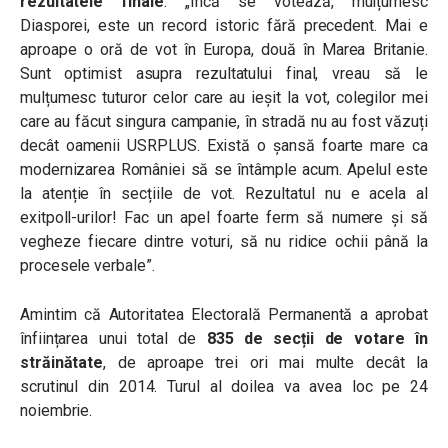
rezultatele finale
: „Încă se votează, mulțumesc
Diasporei, este un record istoric fără precedent. Mai e
aproape o oră de vot în Europa, două în Marea Britanie.
Sunt optimist asupra rezultatului final, vreau să le
mulțumesc tuturor celor care au ieșit la vot, colegilor mei
care au făcut singura campanie, în stradă nu au fost văzuți
decât oamenii USRPLUS. Există o șansă foarte mare ca
modernizarea României să se întâmple acum. Apelul este
la atenție în secțiile de vot. Rezultatul nu e acela al
exitpoll-urilor! Fac un apel foarte ferm să numere și să
vegheze fiecare dintre voturi, să nu ridice ochii până la
procesele verbale”.
Amintim că
Autoritatea Electorală Permanentă a aprobat
înființarea unui total de
835 de secții de votare în
străinătate
, de aproape trei ori mai multe decât la
scrutinul din 2014. Turul al doilea va avea loc pe 24
noiembrie.