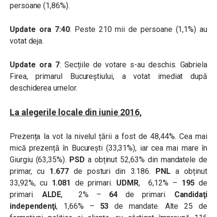
persoane (1,86%).
Update ora 7:40
: Peste 210 mii de persoane (1,1%) au
votat deja.
Update ora 7
: Secțiile de votare s-au deschis. Gabriela
Firea, primarul Bucureștiului, a votat imediat după
deschiderea urnelor.
La alegerile locale din iunie 2016,
Prezența la vot la nivelul țării a fost de 48,44%. Cea mai
mică prezență în București (33,31%), iar cea mai mare în
Giurgiu (63,35%).
PSD
a obținut 52,63% din mandatele de
primar, cu
1.677
de posturi din 3.186.
PNL
a obținut
33,92%,
cu
1.081
de primari.
UDMR
, 6,12% –
195
de
primari.
ALDE
, 2% –
64
de primari.
Candidaţi
independenţi
, 1,66% –
53
de mandate. Alte 25 de