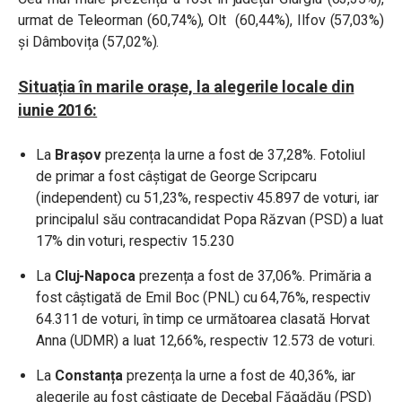
urmat de Teleorman (60,74%), Olt (60,44%), Ilfov (57,03%)
și Dâmbovița (57,02%).
Situația în marile orașe, la alegerile locale din
iunie 2016:
La
Brașov
prezența la urne a fost de 37,28%. Fotoliul
de primar a fost câștigat de George Scripcaru
(independent) cu 51,23%, respectiv 45.897 de voturi, iar
principalul său contracandidat Popa Răzvan (PSD) a luat
17% din voturi, respectiv 15.230
La
Cluj-Napoca
prezența a fost de 37,06%. Primăria a
fost câștigată de Emil Boc (PNL) cu 64,76%, respectiv
64.311 de voturi, în timp ce următoarea clasată Horvat
Anna (UDMR) a luat 12,66%, respectiv 12.573 de voturi.
La
Constanța
prezența la urne a fost de 40,36%, iar
alegerile au fost câștigate de Decebal Făgădău (PSD)