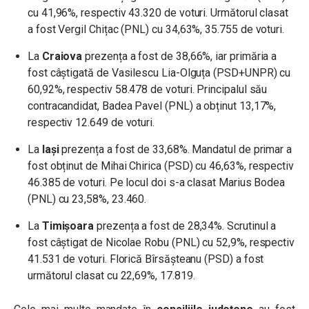
cu 41,96%, respectiv 43.320 de voturi. Următorul clasat
a fost Vergil Chițac (PNL) cu 34,63%, 35.755 de voturi.
La
Craiova
prezența a fost de 38,66%, iar primăria a
fost câștigată de Vasilescu Lia-Olguța (PSD+UNPR) cu
60,92%, respectiv 58.478 de voturi. Principalul său
contracandidat, Badea Pavel (PNL) a obținut 13,17%,
respectiv 12.649 de voturi.
La
Iași
prezența a fost de 33,68%. Mandatul de primar a
fost obținut de Mihai Chirica (PSD) cu 46,63%, respectiv
46.385 de voturi. Pe locul doi s-a clasat Marius Bodea
(PNL) cu 23,58%, 23.460.
La
Timișoara
prezența a fost de 28,34%. Scrutinul a
fost câștigat de Nicolae Robu (PNL) cu 52,9%, respectiv
41.531 de voturi. Florică Bîrsășteanu (PSD) a fost
următorul clasat cu 22,69%, 17.819.