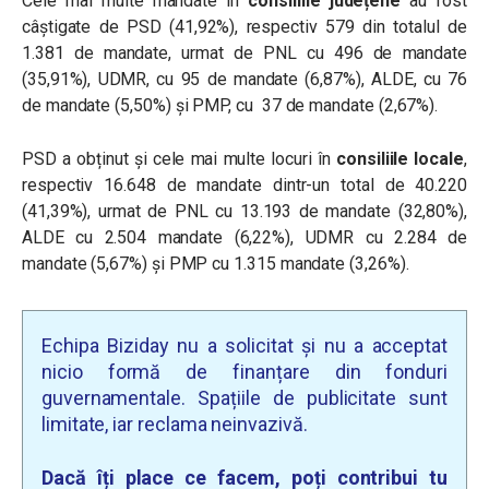
Cele mai multe mandate în
consiliile județene
au fost
câștigate de PSD (41,92%), respectiv 579 din totalul de
1.381 de mandate, urmat de PNL cu 496 de mandate
(35,91%), UDMR, cu 95 de mandate (6,87%), ALDE, cu 76
de mandate (5,50%) și PMP, cu 37 de mandate (2,67%).
PSD a obținut și cele mai multe locuri în
consiliile locale
,
respectiv 16.648 de mandate dintr-un total de 40.220
(41,39%), urmat de PNL cu 13.193 de mandate (32,80%),
ALDE cu 2.504 mandate (6,22%), UDMR cu 2.284 de
mandate (5,67%) și PMP cu 1.315 mandate (3,26%).
Echipa Biziday nu a solicitat și nu a acceptat
nicio formă de finanțare din fonduri
guvernamentale. Spațiile de publicitate sunt
limitate, iar reclama neinvazivă.
Dacă îți place ce facem, poți contribui tu