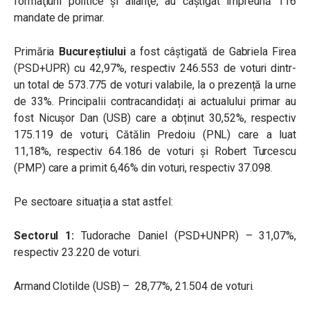
formaţiuni politice şi alianţe, au câștigat împreună 116
mandate de primar.
Primăria
Bucureștiului
a fost câștigată de Gabriela Firea
(PSD+UPR) cu 42,97%, respectiv 246.553 de voturi dintr-
un total de 573.775 de voturi valabile, la o prezență la urne
de 33%. Principalii contracandidați ai actualului primar au
fost Nicușor Dan (USB) care a obținut 30,52%, respectiv
175.119 de voturi, Cătălin Predoiu (PNL) care a luat
11,18%, respectiv 64.186 de voturi și Robert Turcescu
(PMP) care a primit 6,46% din voturi, respectiv 37.098.
Pe sectoare situația a stat astfel:
Sectorul 1:
Tudorache Daniel (PSD+UNPR) – 31,07%,
respectiv 23.220 de voturi.
Armand Clotilde (USB) – 28,77%, 21.504 de voturi.