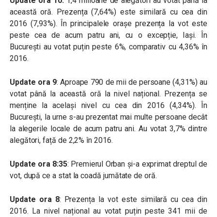
Update ora 10:
1,4 milioane de alegători au votat până la
această oră. Prezența (7,64%) este similară cu cea din
2016 (7,93%). În principalele orașe prezența la vot este
peste cea de acum patru ani, cu o excepție, Iași. În
București au votat puțin peste 6%, comparativ cu 4,36% în
2016.
Update ora 9
: Aproape 790 de mii de persoane (4,31%) au
votat până la această oră la nivel național. Prezența se
menține la același nivel cu cea din 2016 (4,34%). În
București, la urne s-au prezentat mai multe persoane decât
la alegerile locale de acum patru ani. Au votat 3,7% dintre
alegători, față de 2,2% în 2016.
Update ora 8:35
: Premierul Orban și-a exprimat dreptul de
vot, după ce a stat la coadă jumătate de oră.
Update ora 8
: Prezența la vot este similară cu cea din
2016. La nivel național au votat puțin peste 341 mii de