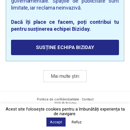
guvernamentale. Spațiile de publicitate sunt
limitate, iar reclama neinvazivă.
Dacă îți place ce facem, poți contribui tu
pentru susținerea echipei Biziday.
SUSȚINE ECHIPA BIZIDAY
Mai multe știri
Politica de confidențialitate
·
Contact
2026 © Biziday
Acest site foloseşte cookies pentru a îmbunătăți experiența ta
de navigare.
Accept
Refuz