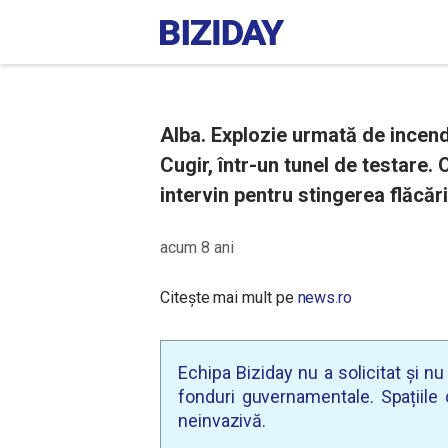
Alba. Explozie urmată de incend
Cugir, într-un tunel de testare.
intervin pentru stingerea flăcări
acum 8 ani
Citește mai mult pe
news.ro
Echipa Biziday nu a solicitat și n
fonduri guvernamentale. Spațiile d
neinvazivă.