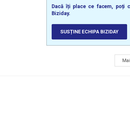
Dacă îți place ce facem, poți c
Biziday.
SUSȚINE ECHIPA BIZIDAY
Mai 