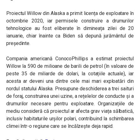
Proiectul Willow din Alaska a primit licența de exploatare în
octombrie 2020, iar permisele construire a drumurilor
tehnologice au fost eliberate în dimineața zilei de 20
ianuarie, chiar înainte ca Biden să depună jurământul de
președinte.
Compania americană ConocoPhillips a estimat proiectul
Willow la 590 de milioane de barili de petrol (în valoare de
peste 35 de miliarde de dolari, la cotațiile actuale), iar
acesta ar deveni una dintre cele mai mari exploatări din
nordul statului Alaska. Presupune deschiderea a trei saituri
de foraj, construirea unei uzine, a rețelelor de conducte și a
drumurilor necesare pentru exploatare. Organizațiile de
mediu consideră că proiectul ar afecta grav viața sălbatică,
inclusiv habitaturile urșilor polari, contribuind la schimbarea
climei într-o regiune care se încălzește deja rapid.