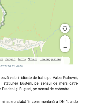
rează valori ridicate de trafic pe Valea Prahovei,
și stațiunea Bușteni, pe sensul de mers către
ile Predeal și Bușteni, pe sensul de coborâre.
e ninsoare slabă în zona montană a DN 1, unde