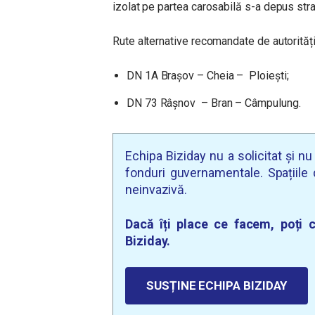
izolat pe partea carosabilă s-a depus str
Rute alternative recomandate de autorități
DN 1A Brașov – Cheia – Ploiești;
DN 73 Râșnov – Bran – Câmpulung.
Echipa Biziday nu a solicitat și n
fonduri guvernamentale. Spațiile d
neinvazivă.
Dacă îți place ce facem, poți c
Biziday.
SUSȚINE ECHIPA BIZIDAY