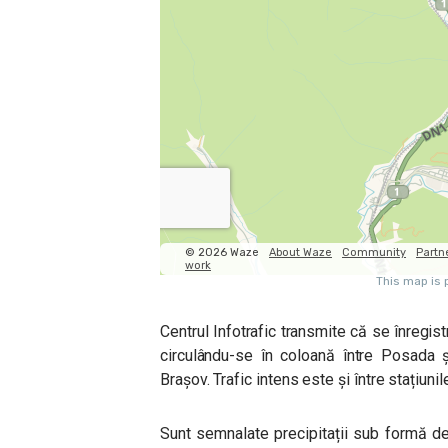
Centrul Infotrafic transmite că se înregist
circulându-se în coloană între Posada 
Brașov. Trafic intens este și între stațiun
Sunt semnalate precipitații sub formă d