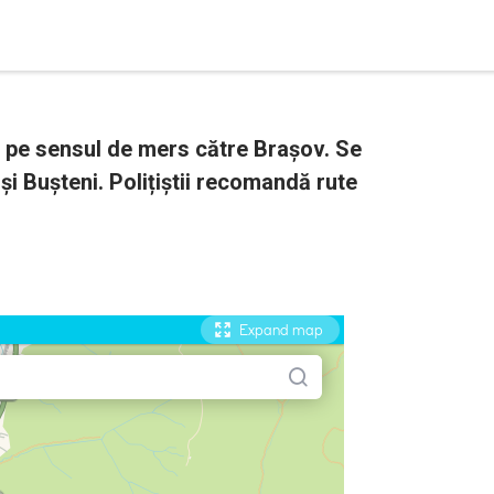
 pe sensul de mers către Brașov. Se
 și Bușteni. Polițiștii recomandă rute