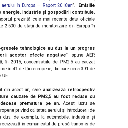
a aerului în Europa — Raport 2018
en
”.
Emisiile
 energie, industrie și gospodării contribuie,
ortul prezintă cele mai recente date oficiale
ste 2.500 de stații de monitorizare din Europa în
progresele tehnologice au dus la un progres
cerii acestor efecte negative
”, spune AEP.
 că, în 2015, concentrațiile de PM2,5 au cauzat
re în 41 de țări europene, din care circa 391 de
e UE.
ul din acest an, care
analizează retrospectiv
ature cauzate de PM2,5 au fost reduse cu
e decese premature pe an.
Acest lucru se
ropene privind calitatea aerului și introducerii de
au dus, de exemplu, la automobile, industrie și
precizează în comunicatul de presă transmis de