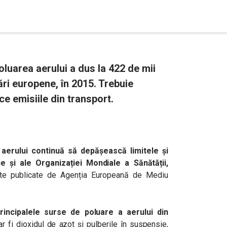
luarea aerului a dus la 422 de mii
ri europene, în 2015. Trebuie
ce emisiile din transport.
 aerului continuă să depășească limitele și
ne și ale Organizației Mondiale a Sănătății,
lizate publicate de Agenția Europeană de Mediu
rincipalele surse de poluare a aerului din
 ar fi dioxidul de azot și pulberile în suspensie,