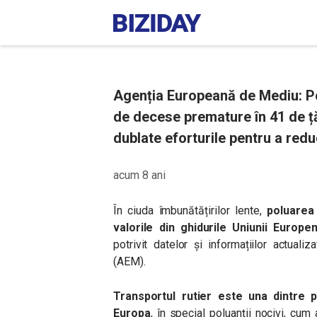
Agenția Europeană de Mediu: Po
de decese premature în 41 de ță
dublate eforturile pentru a redu
acum 8 ani
În ciuda îmbunătățirilor lente,
poluarea
valorile din ghidurile Uniunii Europe
potrivit datelor și informațiilor actua
(AEM).
Transportul rutier este una dintre p
Europa
, în special poluanții nocivi, cum