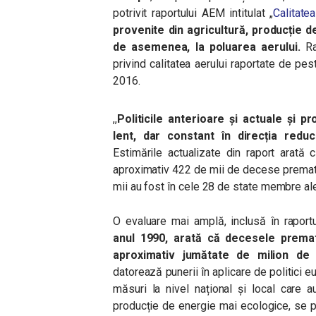
potrivit raportului AEM intitulat „
Calitate
provenite din agricultură, producție de
de asemenea, la poluarea aerului.
Rap
privind calitatea aerului raportate de pe
2016.
,,
Politicile anterioare și actuale și 
lent, dar constant în direcția redu
Estimările actualizate din raport arată
aproximativ 422 de mii de decese prematu
mii au fost în cele 28 de state membre al
O evaluare mai amplă, inclusă în raport
anul 1990, arată că decesele prem
aproximativ jumătate de milion d
datorează punerii în aplicare de politici eu
măsuri la nivel național și local care 
producție de energie mai ecologice, se 