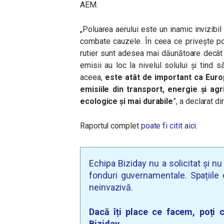
AEM.
„Poluarea aerului este un inamic invizibil
combate cauzele. În ceea ce privește pol
rutier sunt adesea mai dăunătoare decât
emisii au loc la nivelul solului și tin
aceea,
este atât de important ca Europ
emisiile din transport, energie și agr
ecologice și mai durabile
”, a declarat d
Raportul complet
poate fi citit aici.
Echipa Biziday nu a solicitat și n
fonduri guvernamentale. Spațiile d
neinvazivă.
Dacă îți place ce facem, poți c
Biziday.