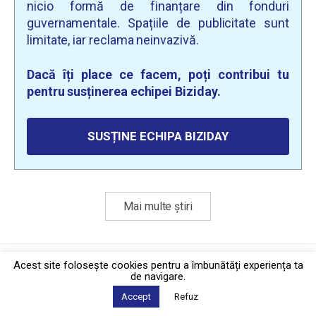
nicio formă de finanțare din fonduri
guvernamentale. Spațiile de publicitate sunt
limitate, iar reclama neinvazivă.
Dacă îți place ce facem, poți contribui tu
pentru susținerea echipei Biziday.
SUSȚINE ECHIPA BIZIDAY
Mai multe știri
Politica de confidențialitate
·
Contact
Acest site foloseşte cookies pentru a îmbunătăți experiența ta
2026 © Biziday
de navigare.
Accept
Refuz