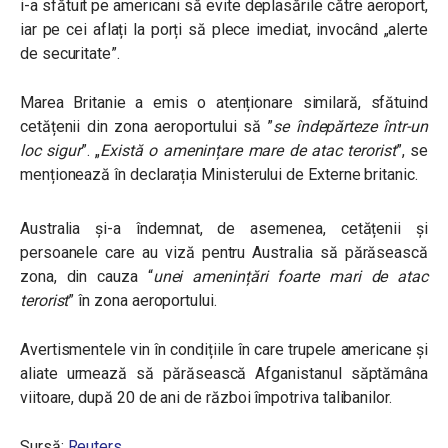
i-a sfătuit pe americani să evite deplasările către aeroport,
iar pe cei aflați la porți să plece imediat, invocând „alerte
de securitate”.
Marea Britanie a emis o atenționare similară, sfătuind
cetățenii din zona aeroportului să ”
se îndepărteze într-un
loc sigur
”. „
Există o amenințare mare de atac terorist
”, se
menționează în declarația Ministerului de Externe britanic.
Australia și-a îndemnat, de asemenea, cetățenii și
persoanele care au viză pentru Australia să părăsească
zona, din cauza “
unei amenințări foarte mari de atac
terorist
” în zona aeroportului.
Avertismentele vin în condițiile în care trupele americane și
aliate urmează să părăsească Afganistanul săptămâna
viitoare, după 20 de ani de război împotriva talibanilor.
Sursă:
Reuters
.