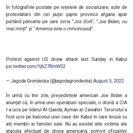
În fotografiile postate pe rețelele de socializare, sute de
protestatarii din cel puțin șapte provincii afgane apar
purtând pancarte pe care scria ”
Jos SUA
”, ”
Joe Biden, nu
mai minți
” și ”
America este o mincinoasă
”.
Protest against US drone attack last Sunday in Kabul
pic.twitter.com/Yj6Z7RmW52
— Jagoda Grondecka (@jagodagrondecka)
August 5, 2022
În urmă cu trei zile, președintele american Joe Biden a
anunțat că, în urma unei operațiuni speciale, o dronă a CIA
l-a ucis pe liderul Al-Qaeda, Ayman al-Zawahiri.
Teroristul a
fost ucis pe balconul unei case din Kabul în care locuia cu
alți membri ai familiei sale. Nu au existat alte victime ale
atacului efectuat de drona americană, potrivit oficialilor