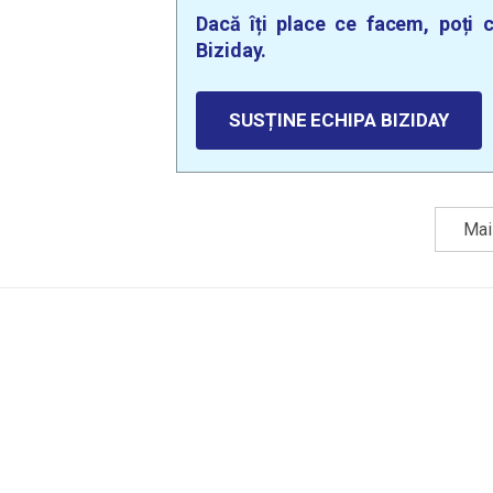
Dacă îți place ce facem, poți c
Biziday.
SUSȚINE ECHIPA BIZIDAY
Mai 