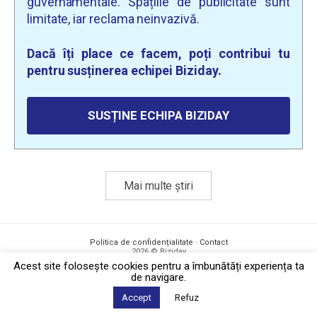
guvernamentale. Spațiile de publicitate sunt
limitate, iar reclama neinvazivă.
Dacă îți place ce facem, poți contribui tu
pentru susținerea echipei Biziday.
SUSȚINE ECHIPA BIZIDAY
Mai multe știri
Politica de confidențialitate
·
Contact
2026 © Biziday
Acest site foloseşte cookies pentru a îmbunătăți experiența ta
de navigare.
Accept
Refuz