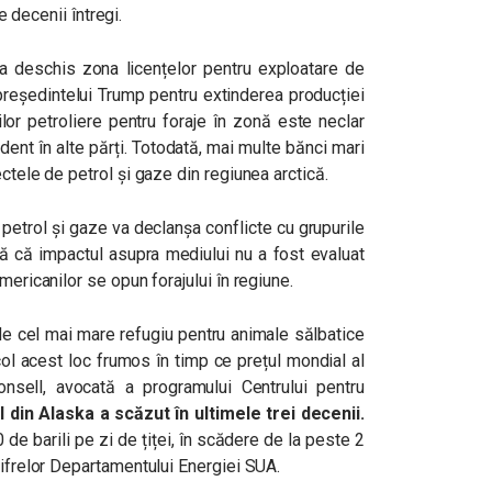
je decenii întregi.
a deschis zona licențelor pentru exploatare de
 președintelui Trump pentru extinderea producției
lor petroliere pentru foraje în zonă este neclar
dent în alte părți. Totodată, mai multe bănci mari
ctele de petrol și gaze din regiunea arctică.
petrol și gaze va declanșa conflicte cu grupurile
ză că impactul asupra mediului nu a fost evaluat
ericanilor se opun forajului în regiune.
e cel mai mare refugiu pentru animale sălbatice
col acest loc frumos în timp ce prețul mondial al
onsell, avocată a programului Centrului pentru
 din Alaska a scăzut în ultimele trei decenii.
de barili pe zi de țiței, în scădere de la peste 2
cifrelor Departamentului Energiei SUA.