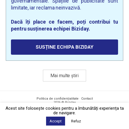
guvernamentale. Spațiile de publicitate sunt
limitate, iar reclama neinvazivă.
Dacă îți place ce facem, poți contribui tu
pentru susținerea echipei Biziday.
SUSȚINE ECHIPA BIZIDAY
Mai multe știri
Politica de confidențialitate
·
Contact
2026 © Biziday
Acest site foloseşte cookies pentru a îmbunătăți experiența ta
de navigare.
Accept
Refuz