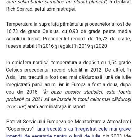
care schimbările climatice au plasat planeta”
,
a declarat
Rich Spinrad, șeful administrației.
Temperatura la suprafața pământului și oceanelor a fost de
16,73 de grade Celsius, cu 0,93 de grade peste media
secolului trecut. Precedentul record, de 16,72 de grade,
fusese stabilit în 2016 și egalat în 2019 și 2020.
În emisfera nordică, temperatura a depășit cu 1,54 grade
Celsius precedentul record stabilit în 2012. De altfel, în
Asia, luna trecută a fost cea mai călduroasă lună de iulie
înregistrată până acum, iar în Europa a fost a doua, după
cea din 2018.
”În baza acestor statistici, este foarte
probabil ca 2021 să se înscrie în topul celor mai călduroși
zece ani”
,
arată administrația în raport.
Potrivit Serviciului European de Monitorizare a Atmosferei
”Copernicus”,
luna trecută s-au înregistrat cele mai grave
incendii de vegetație pentru o lună de iulie
din 2003 (de