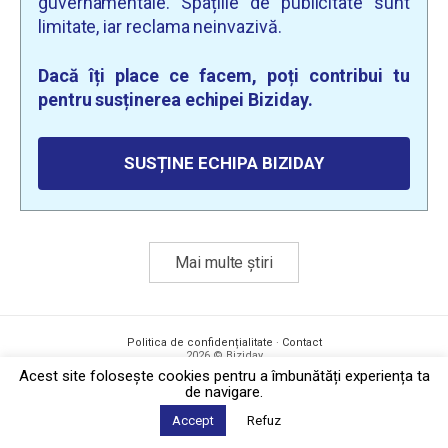
guvernamentale. Spațiile de publicitate sunt
limitate, iar reclama neinvazivă.
Dacă îți place ce facem, poți contribui tu
pentru susținerea echipei Biziday.
SUSȚINE ECHIPA BIZIDAY
Mai multe știri
Politica de confidențialitate
·
Contact
2026 © Biziday
Acest site foloseşte cookies pentru a îmbunătăți experiența ta
de navigare.
Accept
Refuz