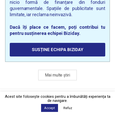
nicio formă de finanțare din fonduri
guvernamentale. Spațiile de publicitate sunt
limitate, iar reclama neinvazivă.
Dacă îți place ce facem, poți contribui tu
pentru susținerea echipei Biziday.
SUSȚINE ECHIPA BIZIDAY
Mai multe știri
Politica de confidențialitate
·
Contact
Acest site foloseşte cookies pentru a îmbunătăți experiența ta
2026 © Biziday
de navigare.
Accept
Refuz