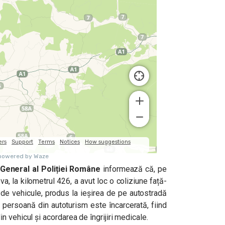
General al Poliției Române
informează că, pe
, la kilometrul 426, a avut loc o coliziune față-
 de vehicule, produs la ieșirea de pe autostradă
O persoană din autoturism este încarcerată, fiind
 vehicul și acordarea de îngrijiri medicale.