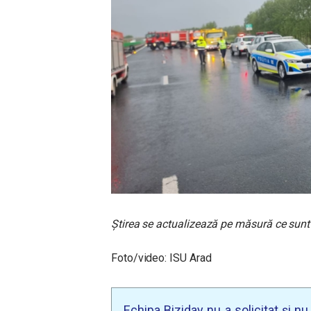
Știrea se actualizează pe măsură ce sunt 
Foto/video: ISU Arad
Echipa Biziday nu a solicitat și n