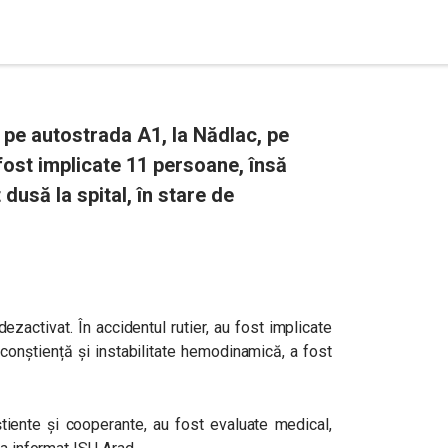
e pe autostrada A1, la Nădlac, pe
ost implicate 11 persoane, însă
 dusă la spital, în stare de
ezactivat. În accidentul rutier, au fost implicate
 conștiență și instabilitate hemodinamică, a fost
tiente și cooperante, au fost evaluate medical,