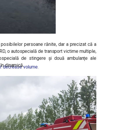
osibilelor persoane rănite, dar a precizat că a
RD, o autospecială de transport victime multiple,
ospecială de stingere și două ambulanțe ale
în dinamică.
r decrease volume.