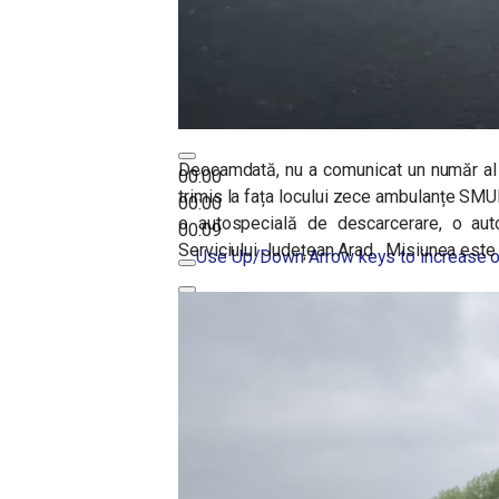
Deocamdată, nu a comunicat un număr al p
00:00
trimis la fața locului zece ambulanțe SMU
00:00
o autospecială de descarcerare, o aut
00:09
Serviciului Județean Arad. Misiunea este 
Use Up/Down Arrow keys to increase o