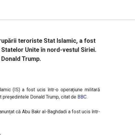
upării teroriste Stat Islamic, a fost
 Statelor Unite în nord-vestul Siriei.
e Donald Trump.
slamic (IS) a fost ucis într-o operațiune militară
at președintele Donald Trump, citat de
BBC
.
nunțat că Abu Bakr al-Baghdadi a fost ucis într-