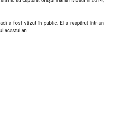
 Islamic au capturat orașul irakian Mosul în 2014,
i a fost văzut în public. El a reapărut într-un
ul acestui an.