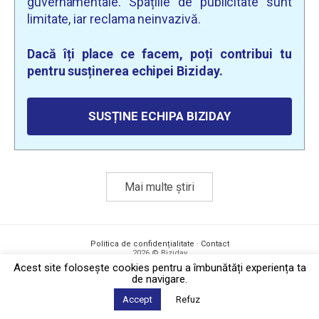
guvernamentale. Spațiile de publicitate sunt
limitate, iar reclama neinvazivă.
Dacă îți place ce facem, poți contribui tu
pentru susținerea echipei Biziday.
SUSȚINE ECHIPA BIZIDAY
Mai multe știri
Politica de confidențialitate
·
Contact
2026 © Biziday
Acest site foloseşte cookies pentru a îmbunătăți experiența ta
de navigare.
Accept
Refuz