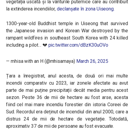
vegetația uscată și la vânturile puternice care au contribuit
la extinderea incendiilor,
declanșate în zona Uiseong.
1300-year-old Buddhist temple in Uiseong that survived
the Japanese invasion and Korean War destroyed by the
rampant wildfires in southeast South Korea with 24 killed
including a pilot… 💔
pic.twitter.com/dBzK30uOVo
— mhisa with an H (@mhisamaya)
March 26, 2025
Țara a înregistrat, anul acesta, de două ori mai multe
incendii comparativ cu 2023, iar zonele afectate au avut
parte de mai puține precipitații decât media pentru acest
sezon. Peste 36 de mii de hectare au fost arse, acesta
fiind cel mai mare incendiu forestier din istoria Coreei de
Sud. Recordul era deținut de incendiul din anul 2000, care a
distrus 24 de mii de hectare de vegetație. Totodată,
aproximativ 37 de mii de persoane au fost evacuate.