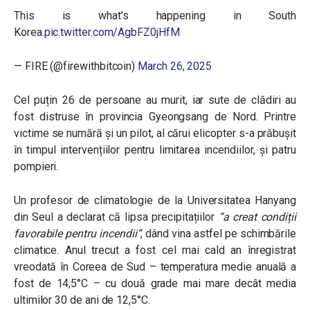
This is what’s happening in South
Korea.
pic.twitter.com/AgbFZ0jHfM
— FIRE (@firewithbitcoin)
March 26, 2025
Cel puțin 26 de persoane au murit, iar sute de clădiri au
fost distruse în provincia Gyeongsang de Nord. Printre
victime se numără și un pilot, al cărui elicopter s-a prăbușit
în timpul intervențiilor pentru limitarea incendiilor, și patru
pompieri.
Un profesor de climatologie de la Universitatea Hanyang
din Seul a declarat că lipsa precipitațiilor
“a creat condiții
favorabile pentru incendii”
, dând vina astfel pe schimbările
climatice. Anul trecut a fost cel mai cald an înregistrat
vreodată în Coreea de Sud – temperatura medie anuală a
fost de 14,5°C – cu două grade mai mare decât media
ultimilor 30 de ani de 12,5°C.