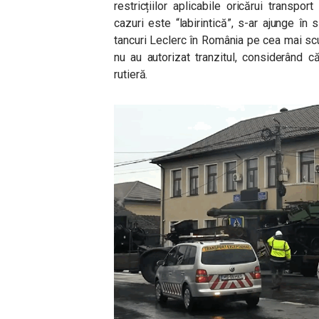
restricțiilor aplicabile oricărui transpo
cazuri este “labirintică”, s-ar ajunge în 
tancuri Leclerc în România pe cea mai scu
nu au autorizat tranzitul, considerând c
rutieră.