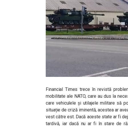
Financial Times trece în revistă proble
mobilitate ale NATO, care au dus la neces
care vehiculele și utilajele militare să po
situație de criză iminentă, acestea ar avea
vest către est. Dacă aceste state ar fi dej
tardivă, iar dacă nu ar fi în stare de ră