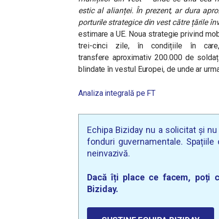
estic al alianței. În prezent, ar dura a
porturile strategice din vest către țările 
estimare a UE. Noua strategie privind mobi
trei-cinci zile, în condițiile în c
transfere aproximativ 200.000 de soldați
blindate în vestul Europei, de unde ar urm
Analiza integrală pe FT
Echipa Biziday nu a solicitat și n
fonduri guvernamentale. Spațiile d
neinvazivă.
Dacă îți place ce facem, poți c
Biziday.