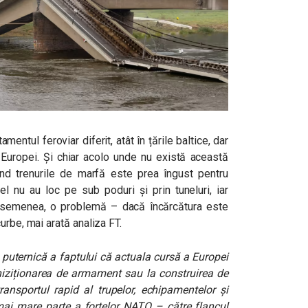
entul feroviar diferit, atât în țările baltice, dar
l Europei. Și chiar acolo unde nu există această
ind trenurile de marfă este prea îngust pentru
fel nu au loc pe sub poduri și prin tuneluri, iar
 asemenea, o problemă – dacă încărcătura este
urbe, mai arată analiza FT.
 puternică a faptului că actuala cursă a Europei
hiziționarea de armament sau la construirea de
ransportul rapid al trupelor, echipamentelor și
mai mare parte a forțelor NATO – către flancul