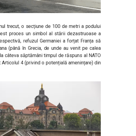
nul trecut, o secțiune de 100 de metri a podului
cest proces un simbol al stării dezastruoase a
respectivă, refuzul Germaniei a forțat Franța să
rana (până în Grecia, de unde au venit pe calea
le la câteva săptămâni timpul de răspuns al NATO
 Articolul 4 (privind o potențială amenințare) din