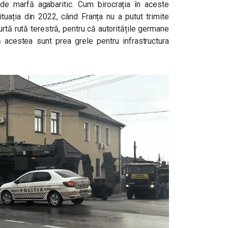
rt de marfă agabaritic. Cum birocrația în aceste
situația din 2022, când Franța nu a putut trimite
rtă rută terestră, pentru că autoritățile germane
ă acestea sunt prea grele pentru infrastructura