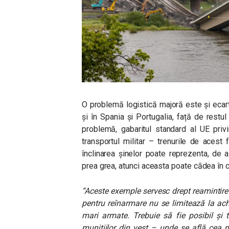
O problemă logistică majoră este și ecartam
și în Spania și Portugalia, față de restu
problemă, gabaritul standard al UE priv
transportul militar – trenurile de acest 
înclinarea șinelor poate reprezenta, de
prea grea, atunci aceasta poate cădea în c
“Aceste exemple servesc drept reamintire
pentru reînarmare nu se limitează la ac
mari armate. Trebuie să fie posibil și t
munițiilor din vest – unde se află cea 