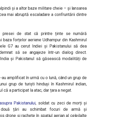
pindi și a altor baze militare cheie – și lansarea
cea mai abruptă escaladare a confruntării dintre
rat presei de stat că printre ținte se numără
și baza forțelor aeriene Udhampur din Kashmirul
atele G7 au cerut Indiei și Pakistanului să dea
emnat să se angajeze într-un dialog direct.
India și Pakistanul să găsească modalități de
-au amplificat în urmă cu o lună, când un grup de
nui grup de turiști hinduși în Kashmirul indian,
că a participat la atac, dar țara a negat.
 asupra Pakistanului
, soldat cu zeci de morți și
le două țări au schimbat focuri de armă și
s drone și rachete în spațiul aerian al celeilalte