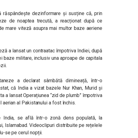
 răspândește dezinformare și susține că, prin
neze de noaptea trecută, a reacționat după ce
de mare viteză asupra mai multor baze aeriene
eză a lansat un contraatac împotriva Indiei, după
i baze militare, inclusiv una aproape de capitala
zii.
taneze a declarat sâmbătă dimineață, într-o
 stat, că India a vizat bazele Nur Khan, Murid și
ata a lansat Operațiunea “zid de plumb” împotriva
l aerian al Pakistanului a fost închis.
 India, se află într-o zonă dens populată, la
, Islamabad. Videoclipuri distribuite pe rețelele
du-se pe cerul nopții.