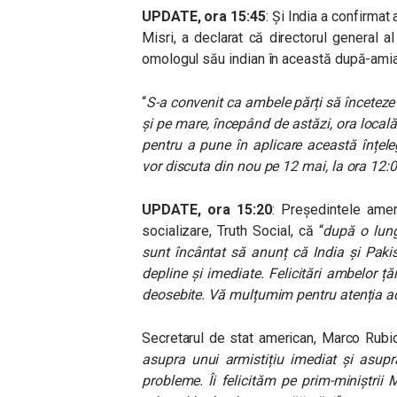
UPDATE, ora 15:45
: Și India a confirmat 
Misri, a declarat că directorul general al
omologul său indian în această după-amiaz
“
S-a convenit ca ambele părți să înceteze t
și pe mare, începând de astăzi, ora locală
pentru a pune în aplicare această înțelege
vor discuta din nou pe 12 mai, la ora 12:
UPDATE, ora 15:20
: Președintele ame
socializare, Truth Social, că “
după o lung
sunt încântat să anunț că India și Paki
depline și imediate. Felicitări ambelor țăr
deosebite. Vă mulțumim pentru atenția ac
Secretarul de stat american, Marco Rubio,
asupra unui armistițiu imediat și asupr
probleme. Îi felicităm pe prim-miniștrii 