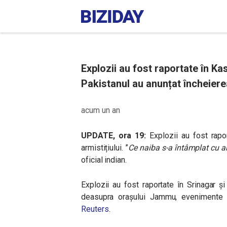
Explozii au fost raportate în Ka
Pakistanul au anunțat încheierea
acum un an
UPDATE, ora 19:
Explozii au fost rapo
armistițiului. ”
Ce naiba s-a întâmplat cu ar
oficial indian.
Explozii au fost raportate în Srinagar ș
deasupra orașului Jammu, evenimente s
Reuters
.