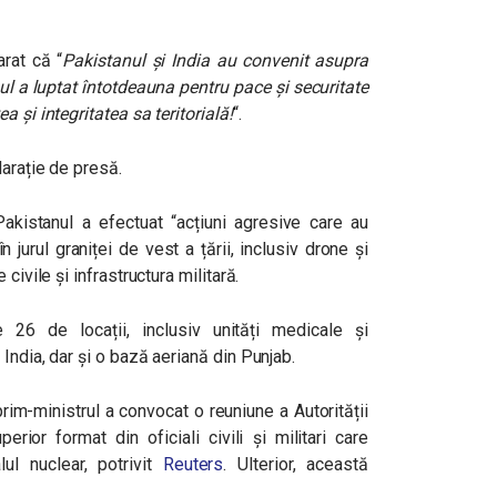
arat că “
Pakistanul și India au convenit asupra
ul a luptat întotdeauna pentru pace și securitate
 și integritatea sa teritorială!
“.
larație de presă.
Pakistanul a efectuat “acțiuni agresive care au
 jurul graniței de vest a țării, inclusiv drone și
civile și infrastructura militară.
 26 de locații, inclusiv unități medicale și
India, dar și o bază aeriană din Punjab.
prim-ministrul a convocat o reuniune a Autorității
ior format din oficiali civili și militari care
ul nuclear, potrivit
Reuters
. Ulterior, această