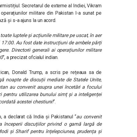
armistițiul. Secretarul de externe al Indiei, Vikram
 operațiunilor militare din Pakistan l-a sunat pe
ă și s-a ajuns la un acord.
oate luptele și acțiunile militare pe uscat, în aer
 17:00. Au fost date instrucțiuni de ambele părți
re. Directorii generali ai operațiunilor militare
00
“, a precizat ofcialul indian.
rican, Donald Trump, a scris pe rețeaua sa de
ă noapte de discuții mediate de Statele Unite,
stan au convenit asupra unei încetări a focului
i pentru utilizarea bunului simț și a inteligenței
ordată acestei chestiuni!
“.
 a declarat că India și Pakistanul “
au convenit
a începerii discuțiilor privind o gamă largă de
Modi și Sharif pentru înțelepciunea, prudența și