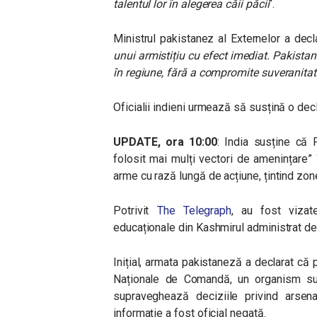
talentul lor în alegerea căii păcii
“.
Ministrul pakistanez al Externelor a decl
unui armistițiu cu efect imediat. Pakistan
în regiune, fără a compromite suveranitatea
Oficialii indieni urmează să susțină o dec
UPDATE, ora 10:00
: India susține că 
folosit mai mulți vectori de amenințare” în
arme cu rază lungă de acțiune, țintind zone 
Potrivit
The Telegraph
, au fost vizate
educaționale din Kashmirul administrat de 
Inițial, armata pakistaneză a declarat că 
Naționale de Comandă, un organism super
supraveghează deciziile privind arsenal
informație a fost oficial negată.