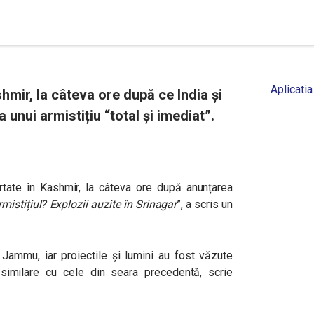
Aplicatia
shmir, la câteva ore după ce India și
 unui armistițiu “total și imediat”.
rtate în Kashmir, la câteva ore după anunțarea
mistițiul? Explozii auzite în Srinagar
”, a scris un
i Jammu, iar proiectile și lumini au fost văzute
imilare cu cele din seara precedentă, scrie