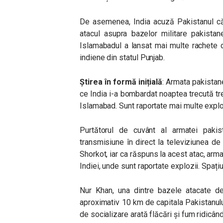
De asemenea, India acuză Pakistanul că
atacul asupra bazelor militare pakista
Islamabadul a lansat mai multe rachete 
indiene din statul Punjab.
Știrea în formă inițială
: Armata pakistan
ce India i-a bombardat noaptea trecută tre
Islamabad. Sunt raportate mai multe explo
Purtătorul de cuvânt al armatei pakis
transmisiune în direct la televiziunea de
Shorkot, iar ca răspuns la acest atac, arm
Indiei, unde sunt raportate explozii. Spațiu
Nur Khan, una dintre bazele atacate de
aproximativ 10 km de capitala Pakistanului
de socializare arată flăcări și fum ridicân