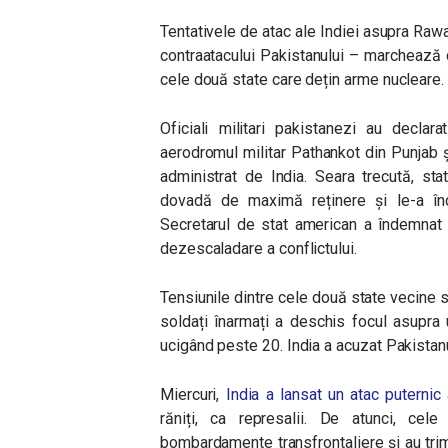
Tentativele de atac ale Indiei asupra Rawal
contraatacului Pakistanului – marchează 
cele două state care dețin arme nucleare.
Oficiali militari pakistanezi au decla
aerodromul militar Pathankot din Punjab 
administrat de India. Seara trecută, st
dovadă de maximă reținere și le-a înd
Secretarul de stat american a îndemnat 
dezescaladare a conflictului.
Tensiunile dintre cele două state vecine s
soldați înarmați a deschis focul asupra u
ucigând peste 20. India a acuzat Pakistanul 
Miercuri,
India a lansat un atac puternic
răniți, ca represalii. De atunci, ce
bombardamente transfrontaliere și au trimi