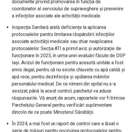
documente privind promovarea în funcția de
coordonator al serviciului de supraveghere și prevenire
a infecțiilor asociate ale activității medicale.
Inspecția Sanitară arată deficiențe la aplicarea
protocoalelor pentru limitarea răspândirii infecțiilor
asociate activității medicale sau chiar neaplicarea
protocoalelor. Secția ATI a primit aviz și autorizație de
funcționare în 2025, în urma unei evaluări făcute de DSP
Iași. Avizul de funcționare pentru această unitate a fost
emis ilegal, pentru că nu existe chiuvete cu apă caldă și
apă rece, pentru dezinfecția și spălarea mâinilor
personalului medical. De ce nimeni din spital nu s-a
sesizat, până la acest control, parchetul va aduce
răspunsurile. Vă anunț de acum, rapoartele vor fi trimise
Parchetului General pentru verificări suplimentare
dincolo de ce poate Ministerul Sănătății.
În 2024, a mai fost un raport de control care a lăsat o
serie de măsuri pentru revizuirea protocoalelor pentru