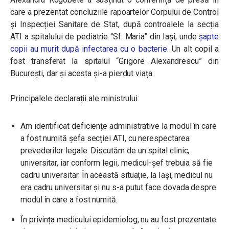
care a prezentat concluziile rapoartelor Corpului de Control
și Inspecției Sanitare de Stat, după controalele la secția
ATI a spitalului de pediatrie “Sf. Maria” din Iași, unde
șapte
copii au murit după infectarea cu o bacterie
. Un alt copil a
fost transferat la spitalul “Grigore Alexandrescu” din
București, dar și acesta și-a pierdut viața.
Principalele declarații ale ministrului:
Am identificat deficiențe administrative la modul în care
a fost numită șefa secției ATI, cu nerespectarea
prevederilor legale. Discutăm de un spital clinic,
universitar, iar conform legii, medicul-șef trebuia să fie
cadru universitar. În această situație, la Iași, medicul nu
era cadru universitar și nu s-a putut face dovada despre
modul în care a fost numită.
În privința medicului epidemiolog, nu au fost prezentate