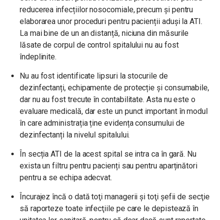
reducerea infecțiilor nosocomiale, precum și pentru
elaborarea unor proceduri pentru pacienții aduși la ATI.
La mai bine de un an distanță, niciuna din măsurile
lăsate de corpul de control spitalului nu au fost
îndeplinite.
Nu au fost identificate lipsuri la stocurile de
dezinfectanți, echipamente de protecție și consumabile,
dar nu au fost trecute în contabilitate. Asta nu este o
evaluare medicală, dar este un punct important în modul
în care administrația ține evidența consumului de
dezinfectanți la nivelul spitalului.
În secția ATI de la acest spital se intra ca în gară. Nu
exista un filtru pentru pacienți sau pentru aparținători
pentru a se echipa adecvat.
Încurajez încă o dată toţi managerii şi toţi şefii de secţie
să raporteze toate infecţiile pe care le depistează în