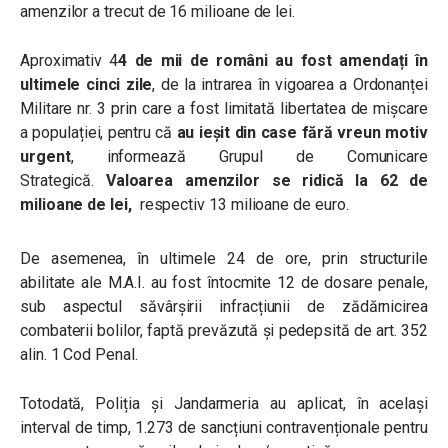
amenzilor a trecut de 16 milioane de lei.
Aproximativ
4
4 de mii de români au fost amendați în
ultimele cinci zile
, de la intrarea în vigoarea a Ordonanței
Militare nr. 3 prin care a fost limitată libertatea de mișcare
a populației,
pentru că
au ieșit din case fără vreun motiv
urgent
, informează Grupul de Comunicare
Strategică.
Valoarea amenzilor se ridică la 62 de
milioane de lei,
respectiv 13 milioane de euro.
De asemenea, în ultimele 24 de ore, prin structurile
abilitate ale M.A.I. au fost întocmite 12 de dosare penale,
sub aspectul săvârșirii infracțiunii de zădărnicirea
combaterii bolilor, faptă prevăzută şi pedepsită de art. 352
alin. 1 Cod Penal.
Totodată, Poliția și Jandarmeria au aplicat, în același
interval de timp, 1.273 de sancțiuni contravenționale pentru