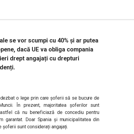
sale se vor scumpi cu 40% și ar putea
opene, dacă UE va obliga compania
eri drept angajați cu drepturi
denți.
 dezbat o lege prin care șoferii să se bucure de
uncii. În prezent, majoritatea șoferilor sunt
, astfel că nu beneficiază de concediu pentru
im garantat. Doar Spania și municipalitatea din
 șoferii sunt considerați angajați.