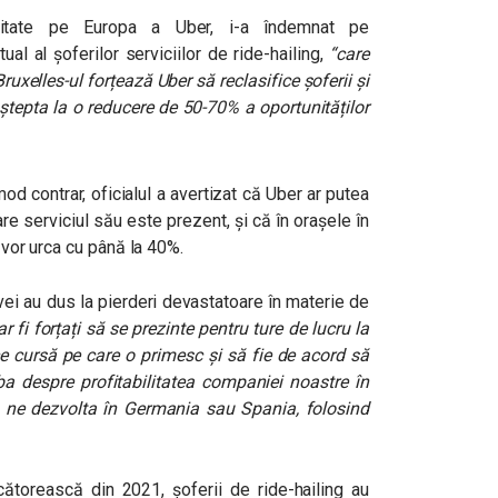
litate pe Europa a Uber, i-a îndemnat pe
al al șoferilor serviciilor de ride-hailing,
“
care
ruxelles-ul forțează Uber să reclasifice șoferii și
aștepta la o reducere de 50-70% a oportunităților
mod contrar, oficialul a avertizat că Uber ar putea
are serviciul său este prezent, și că în orașele în
i vor urca cu până la 40%.
vei au dus la pierderi devastatoare în materie de
 ar fi forțați să se prezinte pentru ture de lucru la
ice cursă pe care o primesc și să fie de acord să
rba despre profitabilitatea companiei noastre în
 ne dezvolta în Germania sau Spania, folosind
cătorească din 2021, șoferii de ride-hailing au