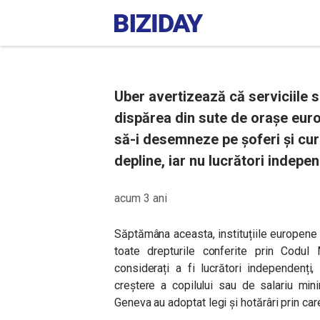
Uber avertizează că serviciile 
dispărea din sute de orașe eur
să-i desemneze pe șoferi și curi
depline, iar nu lucrători indepen
acum 3 ani
Săptămâna aceasta, instituțiile europene
toate drepturile conferite prin Codul M
considerați a fi lucrători independenți
creștere a copilului sau de salariu min
Geneva au adoptat legi și hotărâri prin care