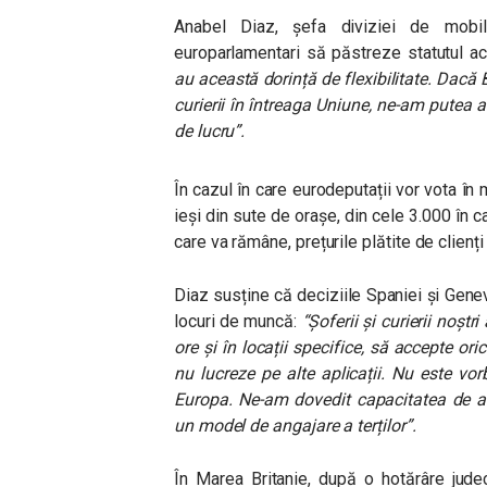
Anabel Diaz, șefa diviziei de mobi
europarlamentari să păstreze statutul actu
au această dorință de flexibilitate. Dacă B
curierii în întreaga Uniune, ne-am putea 
de lucru”.
În cazul în care eurodeputații vor vota în 
ieși din sute de orașe, din cele 3.000 în c
care va rămâne, prețurile plătite de clienț
Diaz susține că deciziile Spaniei și Gene
locuri de muncă:
“Șoferii și curierii noștri
ore și în locații specifice, să accepte or
nu lucreze pe alte aplicații. Nu este vo
Europa. Ne-am dovedit capacitatea de a
un model de angajare a terților”.
În Marea Britanie, după o hotărâre jude