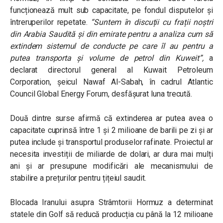
funcționează mult sub capacitate, pe fondul disputelor și
întreruperilor repetate.
“Suntem în discuții cu frații noștri
din Arabia Saudită și din emirate pentru a analiza cum să
extindem sistemul de conducte pe care îl au pentru a
putea transporta și volume de petrol din Kuweit”,
a
declarat directorul general al Kuwait Petroleum
Corporation, șeicul Nawaf Al-Sabah, în cadrul Atlantic
Council Global Energy Forum, desfășurat luna trecută.
Două dintre surse afirmă că extinderea ar putea avea o
capacitate cuprinsă între 1 și 2 milioane de barili pe zi și ar
putea include și transportul produselor rafinate. Proiectul ar
necesita investiții de miliarde de dolari, ar dura mai mulți
ani și ar presupune modificări ale mecanismului de
stabilire a prețurilor pentru țițeiul saudit.
Blocada Iranului asupra Strâmtorii Hormuz a determinat
statele din Golf să reducă producția cu până la 12 milioane