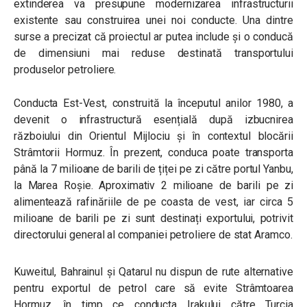
extinderea va presupune modernizarea infrastructurii
existente sau construirea unei noi conducte. Una dintre
surse a precizat că proiectul ar putea include și o conducă
de dimensiuni mai reduse destinată transportului
produselor petroliere.
Conducta Est-Vest, construită la începutul anilor 1980, a
devenit o infrastructură esențială după izbucnirea
războiului din Orientul Mijlociu și în contextul blocării
Strâmtorii Hormuz. În prezent, conduca poate transporta
până la 7 milioane de barili de țiței pe zi către portul Yanbu,
la Marea Roșie. Aproximativ 2 milioane de barili pe zi
alimentează rafinăriile de pe coasta de vest, iar circa 5
milioane de barili pe zi sunt destinați exportului, potrivit
directorului general al companiei petroliere de stat Aramco.
Kuweitul, Bahrainul și Qatarul nu dispun de rute alternative
pentru exportul de petrol care să evite Strâmtoarea
Hormuz, în timp ce conducta Irakului către Turcia