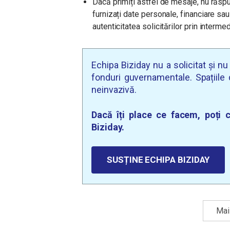
Dacă primiți astfel de mesaje, nu răspu
furnizați date personale, financiare sau 
autenticitatea solicitărilor prin interme
Echipa Biziday nu a solicitat și n
fonduri guvernamentale. Spațiile d
neinvazivă.
Dacă îți place ce facem, poți c
Biziday.
SUSȚINE ECHIPA BIZIDAY
Mai 