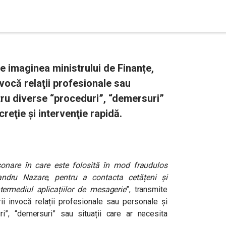
e imaginea ministrului de Finanțe,
vocă relaţii profesionale sau
ntru diverse “proceduri”, “demersuri”
creţie şi intervenţie rapidă.
onare în care este folosită în mod fraudulos
exandru Nazare, pentru a contacta cetățeni și
ntermediul aplicațiilor de mesagerie
”, transmite
ii invocă relații profesionale sau personale și
uri”, “demersuri” sau situații care ar necesita