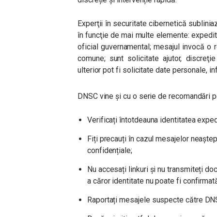
Experţii în securitate cibernetică sublini
în funcţie de mai multe elemente: expedi
oficial guvernamental; mesajul invocă o r
comune; sunt solicitate ajutor, discreţi
ulterior pot fi solicitate date personale, in
DNSC vine și cu o serie de recomandări pe
Verificați întotdeauna identitatea expedi
Fiți precauți în cazul mesajelor neaștept
confidențiale;
Nu accesați linkuri și nu transmiteți d
a căror identitate nu poate fi confirmat
Raportați mesajele suspecte către DNS