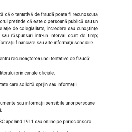
ază că o tentativă de fraudă poate fi recunoscută
torul pretinde că este o persoană publică sau un
elaţie de colegialitate, încredere sau cunoştinţe
e sau răspunsuri într-un interval scurt de timp;
formaţii financiare sau alte informaţii sensibile.
ntru recunoașterea unei tentative de fraudă:
torului prin canale oficiale;
ate care solicită sprijin sau informații
ocumente sau informații sensibile unor persoane
ă;
C apelând 1911 sau online pe pnrisc.dnsc.ro