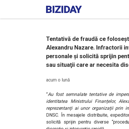
Tentativă de fraudă ce foloseșt
Alexandru Nazare. Infractorii in
personale şi solicită sprijin pe
sau situaţii care ar necesita dis
acum o lună
”
Au fost semnalate tentative de impers
identitatea Ministrului Finanțelor, Al
reprezentanți ai unor organizații prin i
DNSC. În mesajele distribuite, expeditor
solicită sprijin pentru diverse “proced
discreție și intervenție rapidă.